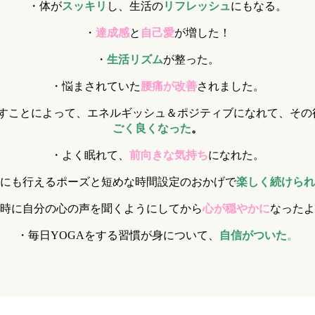
・体が
スッキリ
し、生活の
リフレッシュ
にもなる。
・
達成感
と
自己愛
が増した！
・
生活リズム
が整った。
・悩まされていた
腰痛が改善
されました。
すことによって、エネルギッシュ＆ポジティブになれて、その
ごく良くなった
。
・よく眠れて、
前向きな気持ち
になれた。
にも行えるポーズと短めな時間設定のおかげで
楽しく続けられ
時に自分の心の声を聞くようにしてから
心が穏やかに
なったよ
・毎日
YOGA
をする習慣が身について、
自信がついた
。