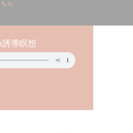
こちら
の誘導瞑想