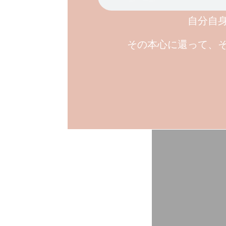
自分自
その本心に還って、