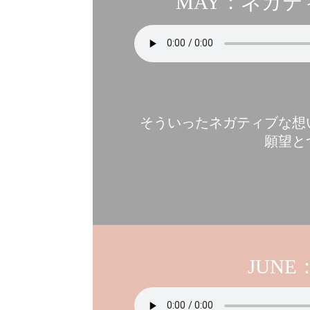
MAY：ネガ
そういったネガティブな想
願望と
JUN