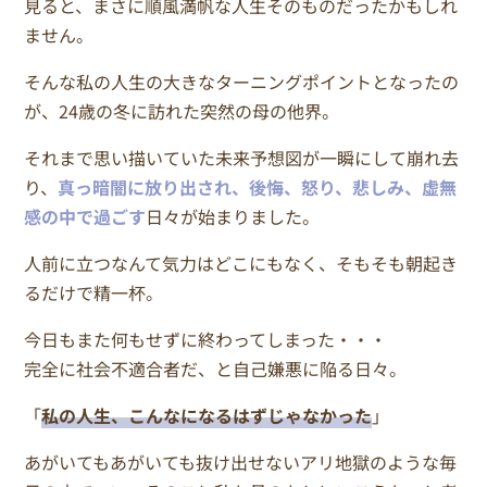
見ると、まさに順風満帆な人生そのものだったかもしれ
ません。
そんな私の人生の大きなターニングポイントとなったの
が、24歳の冬に訪れた突然の母の他界。
それまで思い描いていた未来予想図が一瞬にして崩れ去
り、
真っ暗闇に放り出され、後悔、怒り、悲しみ、虚無
感の中で過ごす
日々が始まりました。
人前に立つなんて気力はどこにもなく、そもそも朝起き
るだけで精一杯。
今日もまた何もせずに終わってしまった・・・
完全に社会不適合者だ、と自己嫌悪に陥る日々。
「
私の人生、こんなになるはずじゃなかった
」
あがいてもあがいても抜け出せないアリ地獄のような毎