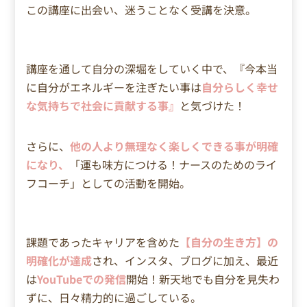
この講座に出会い、迷うことなく受講を決意。
講座を通して自分の深堀をしていく中で、『今本当
に自分がエネルギーを注ぎたい事は
自分らしく幸せ
な気持ちで社会に貢献する事』
と気づけた！
さらに、
他の人より無理なく楽しくできる事が明確
になり、
「運も味方につける！ナースのためのライ
フコーチ」としての
活動を開始。
課題であったキャリアを含めた
【自分の生き方】の
明確化が達成
され、インスタ、ブログに加え、最近
は
YouTubeでの発信
開始！
新天地でも自分を見失わ
ずに、日々精力的に過ごしている。