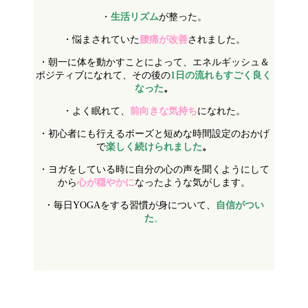
・
生活リズム
が整った。
・悩まされていた
腰痛が改善
されました。
・朝一に体を動かすことによって、エネルギッシュ＆
ポジティブになれて、その後の
1日の流れもすごく良く
なった
。
・よく眠れて、
前向きな気持ち
になれた。
・初心者にも行えるポーズと短めな時間設定のおかげ
で
楽しく続けられました
。
・ヨガをしている時に自分の心の声を聞くようにして
から
心が穏やかに
なったような気がします。
・毎日
YOGA
をする習慣が身について、
自信がつい
た
。