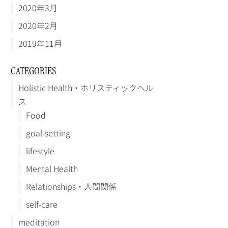
2020年3月
2020年2月
2019年11月
CATEGORIES
Holistic Health・ホリスティックヘル
ス
Food
goal-setting
lifestyle
Mental Health
Relationships・人間関係
self-care
meditation