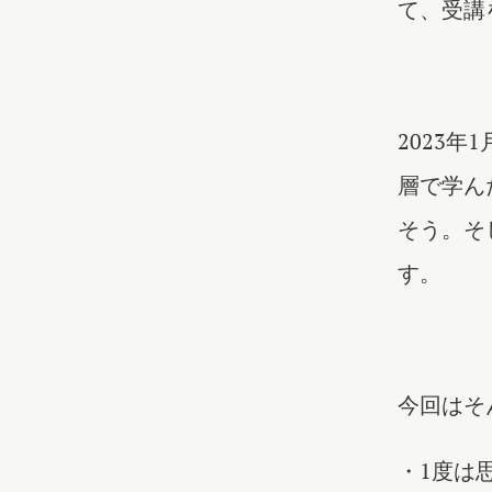
て、受講
2023
層で学ん
そう。そ
す。
今回はそ
・1度は