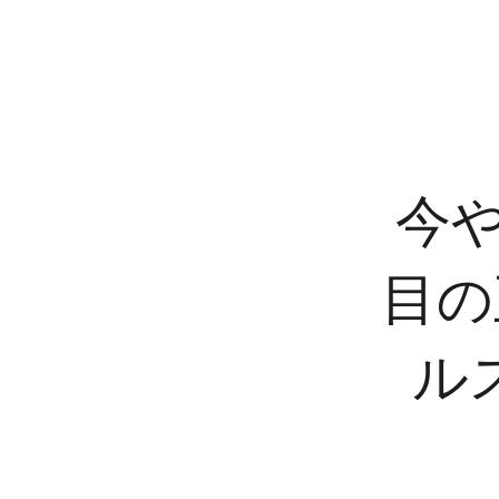
今
目の
ル