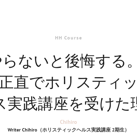
HH Course
やらないと後悔する。
正直でホリスティ
ス実践講座を受けた
Chihiro
Writer Chihiro
（ホリスティックヘルス実践講座
2
期生）