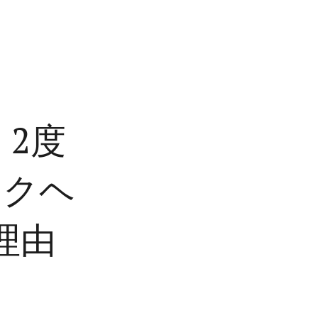
2度
ックヘ
理由