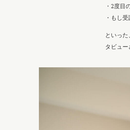
・2度目
・もし受
といった
タビュー