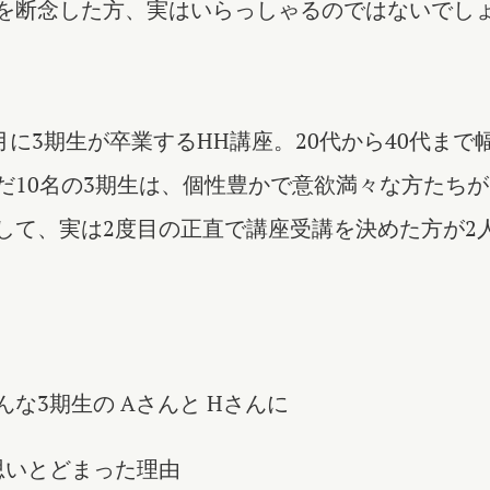
を断念した方、実はいらっしゃるのではないでし
年1月に3期生が卒業するHH講座。20代から40代まで
だ10名の3期生は、個性豊かで意欲満々な方たち
して、実は2度目の正直で講座受講を決めた方が2
んな3期生の Aさんと Hさんに
思いとどまった理由