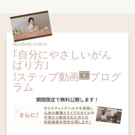
MAISON COCO
｢自分にやさしいがん
ばり方｣
3ステップ動画
プログ
ラム
期間限定で
無
料
公
開
します！