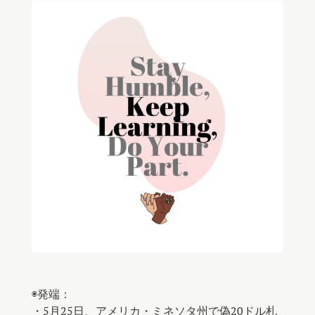
◉発端：
・5月25日、アメリカ・ミネソタ州で偽20ドル札