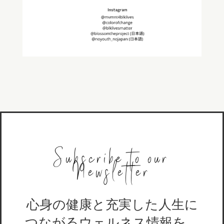
Subscribe to our
Newsletter
心身の健康と充実した人生に
つながるウェルネス情報を、