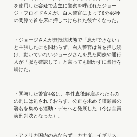
を使用した容疑で店主に警察を呼ばれたジョー
ジ・フロイドさんが、白人警官によって8分46秒
の間膝で首を床に押しつけられた後亡くなった。
⠀
・ジョージさんが無抵抗状態で「息ができない」
と主張したにも関わらず、白人警官は首を押し続
け、動いていないジョージさんを見た同僚や通行
人が「脈を確認して」と言っても聞かずに暴行を
続けた。 ⠀
・関与した警官4名は、事件直後解雇されたもの
の刑には処されておらず、公正を求めて嘆願書の
署名を集める運動・デモへと発展した（今は全員
実刑判決となった）。
⠀
・アメリカ国内のみならず、カナダ、イギリス、