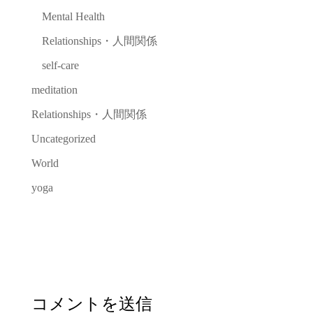
Mental Health
Relationships・人間関係
self-care
meditation
Relationships・人間関係
Uncategorized
World
yoga
コメントを送信